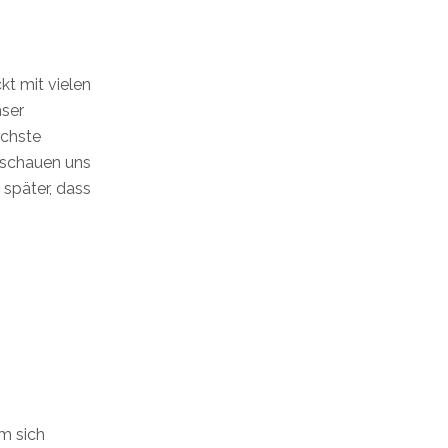
t mit vielen
nser
ächste
r schauen uns
 später, dass
m sich