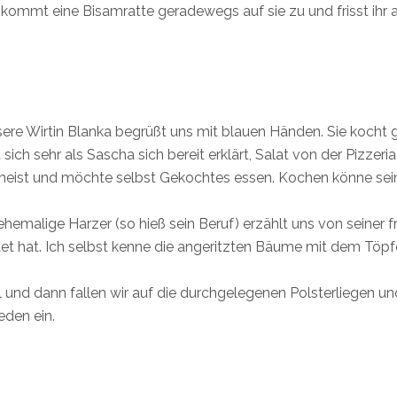
h kommt eine Bisamratte geradewegs auf sie zu und frisst ihr 
sere Wirtin Blanka begrüßt uns mit blauen Händen. Sie kocht
sich sehr als Sascha sich bereit erklärt, Salat von der Pizzeria
h meist und möchte selbst Gekochtes essen. Kochen könne sei
emalige Harzer (so hieß sein Beruf) erzählt uns von seiner f
rntet hat. Ich selbst kenne die angeritzten Bäume mit dem Tö
nd dann fallen wir auf die durchgelegenen Polsterliegen un
eden ein.