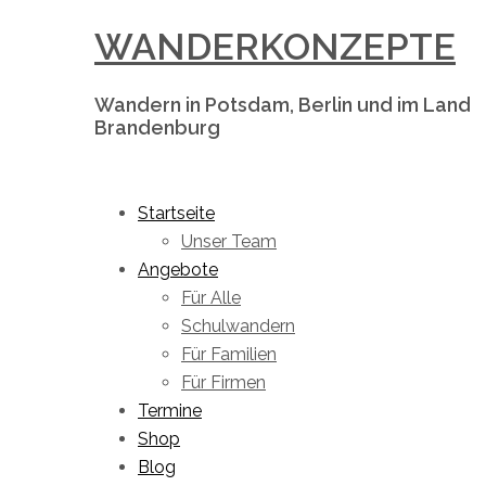
Skip
WANDERKONZEPTE
to
content
Wandern in Potsdam, Berlin und im Land
Brandenburg
Toggle
menu
Startseite
Unser Team
Angebote
Für Alle
Schulwandern
Für Familien
Für Firmen
Termine
Shop
Blog