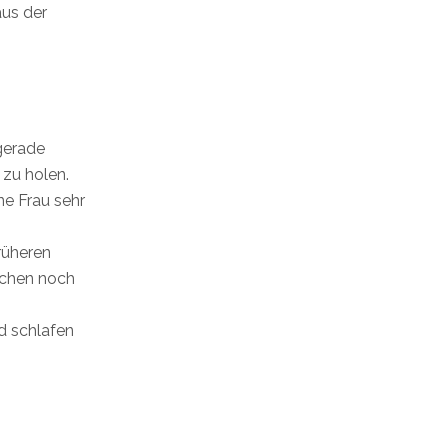
aus der
 gerade
 zu holen.
ne Frau sehr
rüheren
pfchen noch
d schlafen