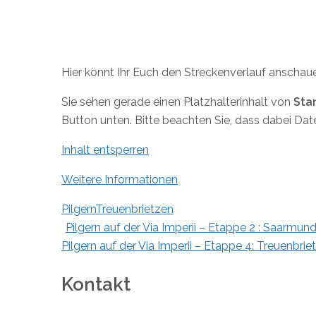
Hier könnt Ihr Euch den Streckenverlauf anschau
Sie sehen gerade einen Platzhalterinhalt von
Sta
Button unten. Bitte beachten Sie, dass dabei Da
Inhalt entsperren
Weitere Informationen
Pilgern
Treuenbrietzen
Post
Pilgern auf der Via Imperii – Etappe 2 : Saarmu
Pilgern auf der Via Imperii – Etappe 4: Treuenbr
navigation
Kontakt