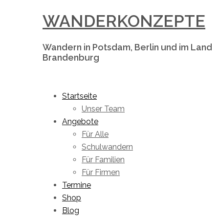
Skip
WANDERKONZEPTE
to
content
Wandern in Potsdam, Berlin und im Land
Brandenburg
Toggle
menu
Startseite
Unser Team
Angebote
Für Alle
Schulwandern
Für Familien
Für Firmen
Termine
Shop
Blog