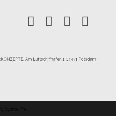
Youtube
Facebook
Twitter
Instagram
RKONZEPTE, Am Luftschiffhafen 1, 14471 Potsdam
by
Sydney Pro