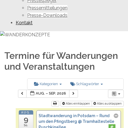
Pressespiegel
Pressemitteilungen
Presse-Downloads
Kontakt
Termine für Wanderungen
und Veranstaltungen
Kategorien
Schlagwörter
AUG. – SEP. 2026
Alles einklappen
Alles ausklappen
AUG.
Stadtwanderung in Potsdam – Rund
9
um den Pfingstberg
@ Tramhaltestelle
So.
Puschkinallee