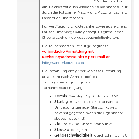
Wandermarathon
ein. Es erwartet euch wieder eine spannende Tour
durch die Potsdamer Natur- und Kulturlandschaft.
Lasst euch überraschen!
Für Verpflegung und Getränke sowie ausreichend
Pausen unterwegs wird gesorgt. Es gibt auf der
Strecke auch einige Ausstiegsmöglichkeiten.
Die Teilnehmerzahl ist auf 30 begrenzt,
verbindliche Anmeldung mit
Rechnungsadresse bitte per Email an
:
info@wanderkonzepte.de
Die Bezahlung erfolgt per Vorkasse (Rechnung
erhaltet Ihr nach Anmeldung), die
Zahlungsbestätigung gilt als
Teilnahmeberechtigung.
Termin
: Samstag, 05. September 2026
Start
: 9.00 Uhr, Potsdam oder nähere
Umgebung (genauer Startpunkt wird
bekannt gegeben, wenn die Organisation
abgeschlossen ist)
Ziel
: ca. 22.00 Uhr am Startpunkt
Strecke
: ca. 43 km
Gehgeschwindigkeit
: durchschnittlich 4,8