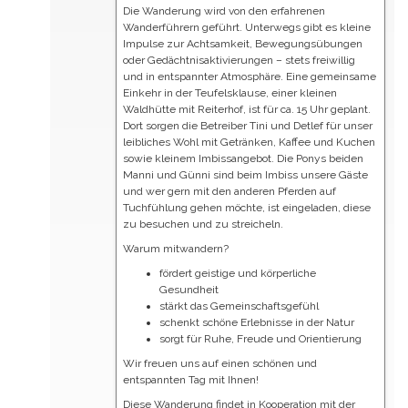
Die Wanderung wird von den erfahrenen
Wanderführern geführt. Unterwegs gibt es kleine
Impulse zur Achtsamkeit, Bewegungsübungen
oder Gedächtnisaktivierungen – stets freiwillig
und in entspannter Atmosphäre. Eine gemeinsame
Einkehr in der Teufelsklause, einer kleinen
Waldhütte mit Reiterhof, ist für ca. 15 Uhr geplant.
Dort sorgen die Betreiber Tini und Detlef für unser
leibliches Wohl mit Getränken, Kaffee und Kuchen
sowie kleinem Imbissangebot. Die Ponys beiden
Manni und Günni sind beim Imbiss unsere Gäste
und wer gern mit den anderen Pferden auf
Tuchfühlung gehen möchte, ist eingeladen, diese
zu besuchen und zu streicheln.
Warum mitwandern?
fördert geistige und körperliche
Gesundheit
stärkt das Gemeinschaftsgefühl
schenkt schöne Erlebnisse in der Natur
sorgt für Ruhe, Freude und Orientierung
Wir freuen uns auf einen schönen und
entspannten Tag mit Ihnen!
Diese Wanderung findet in Kooperation mit der