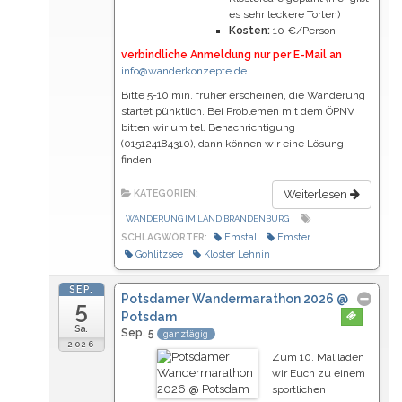
es sehr leckere Torten)
Kosten:
10 €/Person
verbindliche Anmeldung nur per E-Mail an
info@wanderkonzepte.de
Bitte 5-10 min. früher erscheinen, die Wanderung
startet pünktlich. Bei Problemen mit dem ÖPNV
bitten wir um tel. Benachrichtigung
(015124184310), dann können wir eine Lösung
finden.
KATEGORIEN:
Weiterlesen
WANDERUNG IM LAND BRANDENBURG
SCHLAGWÖRTER:
Emstal
Emster
Gohlitzsee
Kloster Lehnin
SEP.
Potsdamer Wandermarathon 2026
@
5
Potsdam
Sa.
Sep. 5
ganztägig
2026
Zum 10. Mal laden
wir Euch zu einem
sportlichen