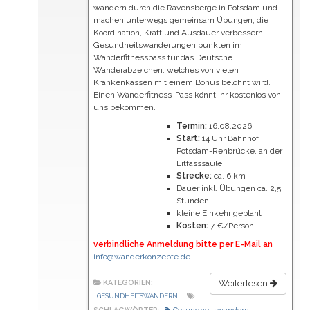
wandern durch die Ravensberge in Potsdam und
machen unterwegs gemeinsam Übungen, die
Koordination, Kraft und Ausdauer verbessern.
Gesundheitswanderungen punkten im
Wanderfitnesspass für das Deutsche
Wanderabzeichen, welches von vielen
Krankenkassen mit einem Bonus belohnt wird.
Einen Wanderfitness-Pass könnt ihr kostenlos von
uns bekommen.
Termin:
16.08.2026
Start:
14 Uhr Bahnhof
Potsdam-Rehbrücke, an der
Litfasssäule
Strecke:
ca. 6 km
Dauer inkl. Übungen ca. 2,5
Stunden
kleine Einkehr geplant
Kosten:
7 €/Person
verbindliche Anmeldung bitte per E-Mail an
info@wanderkonzepte.de
KATEGORIEN:
Weiterlesen
GESUNDHEITSWANDERN