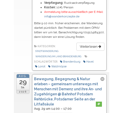
Verpflegung:
Rucksackverpflegung
Kosten:
10€/Person
Anmeldung bitte ausschließlich per E-Mail:
info@wanderkonzepte.de
Bitte 5-10 min. früher erscheinen, die Wanderung
startet pünktlich. Bei Problemen mit dem ÖPNV
bitten wir um tel. Banachrichtigung (015124184310),
dann können wir eine Lösung finden.
KATEGORIEN:
Weiterlesen
STADTWANDERUNG
WANDERUNG IM LAND BRANDENBURG
SCHLAGWÖRTER:
Brandenburg
Havel
Loriot
Waldmöpse
AUG.
Bewegung, Begegnung & Natur
29
erleben – gemeinsam unterwegs mit
Sa.
Menschen mit Demenz und ihre An- und
2026
Zugehörigen
@ Bahnhof Potsdam
Rehbrücke, Potsdamer Seite an der
Litfaßsäule
Aug. 29 um 14:00 – 17:00