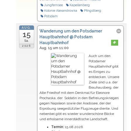
Jungfernsee
Kapellenberg
Kolonie Alexandrowka
Pfingstberg
Potsdam
AUG.
Wanderung um den Potsdamer
15
Hauptbahnhof
@ Potsdam
Sa.
Hauptbahnhof
2026
Aug. 15 um 11:00
Auch um den
Potsdamer
Hauptbahnhof gibt
es Einiges zu
entdecken. Unsere
Ziele sind u.a. der
Brauhausberg, der
Alte Friedhof mit dem Denkmal für Eleonore
Prochaska, der Soldatin in den Befreiungskriegen
gegen Napoleon sowie der Aradosee, der der
Erprobung seegestützter Flugzeuge diente. Und
nebenbei gibt es wieder wunderschöne Blicke
und erholsame innerstädtische Landschaft.
Termin:
15.08.2026