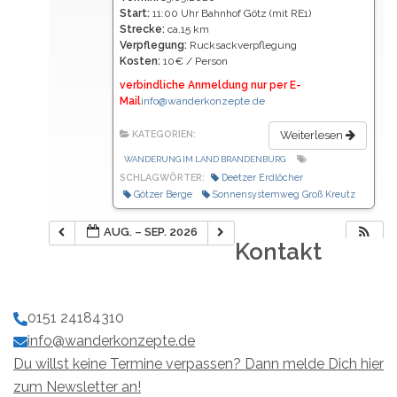
Start:
11:00 Uhr Bahnhof Götz (mit RE1)
Strecke:
ca.15 km
Verpflegung:
Rucksackverpflegung
Kosten:
10€ / Person
verbindliche Anmeldung nur per E-
Mail
info@wanderkonzepte.de
KATEGORIEN:
Weiterlesen
WANDERUNG IM LAND BRANDENBURG
SCHLAGWÖRTER:
Deetzer Erdlöcher
Götzer Berge
Sonnensystemweg Groß Kreutz
AUG. – SEP. 2026
Kontakt
0151 24184310
info@wanderkonzepte.de
Du willst keine Termine verpassen? Dann melde Dich hier
zum Newsletter an!