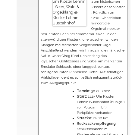
zum historischen
Zisterzienserkloster
. Pünktlich um
12:00 Uhr erleben
wir dort die
Orgelmatinee der
berühmten Lehniner Sommermusiken. In der
altehrwürdigen Klosterkirche lauschen wir den
Klängen meisterhaften Wegscheider-Orgel.
Anschließend wandern wir hinaus in die märkische
Natur. Unser Weg führt uns entlang des
idyllischen Gohlitzsees und vorbei am markanten
Emstaler Schlauch, einer langgestreckten,
schilfgesäumten Rinnensee-Kette. Auf schattigen
Waldpfaden geht es schließlich entspannt zurück
zum Ausgangspunkt.
Termin:
30.08.2026
Start:
11:15 Uhr Kloster
Lehnin Busbahnhof (Bus 580
von Potsdam Hbf.),
Parkplätze vorhanden
Strecke:
ca. 12 km
Rucksackverpflegung
,
Schlusseinkehr im
Klostercafe geplant (hier gibt