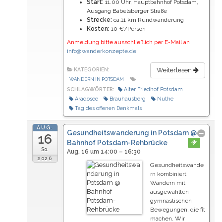
Start:
11.00 Uhr, Hauptbahnhof Potsdam,
Ausgang Babelsberger Straße
Strecke:
ca.11 km Rundwanderung
Kosten:
10 €/Person
Anmeldung bitte ausschließlich per E-Mail an
info@wanderkonzepte.de
KATEGORIEN:
Weiterlesen
WANDERN IN POTSDAM
SCHLAGWÖRTER:
Alter Friedhof Potsdam
Aradosee
Brauhausberg
Nuthe
Tag des offenen Denkmals
AUG.
Gesundheitswanderung in Potsdam
@
16
Bahnhof Potsdam-Rehbrücke
So.
Aug. 16 um 14:00 – 16:30
2026
Gesundheitswande
rn kombiniert
Wandern mit
ausgewählten
gymnastischen
Bewegungen, die fit
machen. Wir