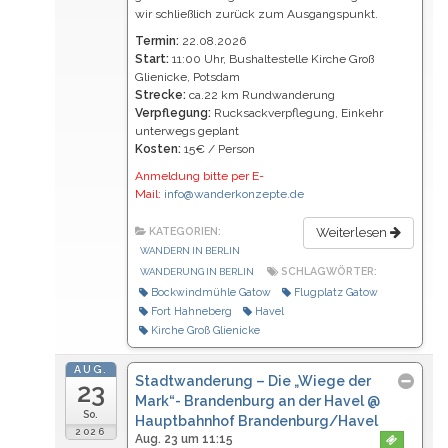
wir schließlich zurück zum Ausgangspunkt.
Termin:
22.08.2026
Start:
11:00 Uhr, Bushaltestelle Kirche Groß
Glienicke, Potsdam
Strecke:
ca.22 km Rundwanderung
Verpflegung:
Rucksackverpflegung, Einkehr
unterwegs geplant
Kosten:
15€ / Person
Anmeldung bitte per E-
Mail:
info@wanderkonzepte.de
KATEGORIEN:
Weiterlesen
WANDERN IN BERLIN
SCHLAGWÖRTER:
WANDERUNG IN BERLIN
Bockwindmühle Gatow
Flugplatz Gatow
Fort Hahneberg
Havel
Kirche Groß Glienicke
AUG.
Stadtwanderung – Die „Wiege der
23
Mark“- Brandenburg an der Havel
@
So.
Hauptbahnhof Brandenburg/Havel
2026
Aug. 23 um 11:15