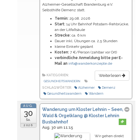
Alzheimer-Gesellschaft Brandenburg e.V.
Selbsthilfe Demenz statt.
Termin:
29.08. 2026
Start:
14 Uhr Bahnhof Potsdam-Rehbrücke,
an der Litfaßsäule
Strecke:
ca. 6 km
Dauer inkl. Übungen ca. 2,5 Stunden
kleine Einkehr geplant
Kosten:
7 €/Person (zahlbar vor Ort)
verbindliche Anmeldung bitte per E-
Mail an
info@wanderkonzepte.de
KATEGORIEN:
Weiterlesen
GESUNDHEITSWANDERN
SCHLAGWÖRTER:
Alzheimer
Demenz
Gesundheitswandern
Wandern
AUG.
Wanderung um Kloster Lehnin – Seen,
30
Wald & Orgelklang
@ Kloster Lehnin
So.
Busbahnhof
2026
Aug. 30 um 11:15
Wir gehen direkt