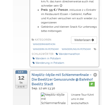
km/h, das kann streckenweise auch mal
schneller sein 😉
Preis
:
59 €/ Person
, inklusive 2 x Einkehr
im Restaurant (Essen + Getränk), Kaffee
und Kuchen versuchen wir auch wieder zu
organisieren
Getränke und kleinen Snack für unterwegs
bitte mitbringen
KATEGORIEN:
Weiterlesen
WANDERMARATHON
WANDERN IN POTSDAM
WANDERUNG IN POTSDAM
SCHLAGWÖRTER:
Wandermarathon
Wandern in Potsdam
Wanderung in Potsdam
SEP.
Nieplitz-Idylle mit Schlemmerfinale –
12
Die Beelitzer Genussrunde
@ Bahnhof
Sa.
Beelitz Stadt
2026
Sep. 12 um 13:30
Unsere Tour führt
uns in die
landschaftlich