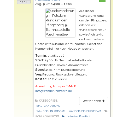
2026
Aug. 9 um 14:00 – 17:00
Auf dieser
Wanderung rund
um den Pfingstberg
erleben wir
wunderbare Natur
sowie Architektur
und wechselvolle
Geschichte aus drei Jahrhunderten. Selbst der
Kenner wird hier noch Neues entdecken.
Termin:
09.08.2026
Start:
14.00 Uhr Tramhaltestelle Potsdam
Puschkinallee, Kolonie Alexandrowka
Strecke:
ca.7 km Rundwanderung
Verpflegung:
Rucksackverpflegung
Kosten:
10€ / Person
Anmeldung bitte per E-Mail!:
info@wanderkonzepte.de
KATEGORIEN:
Weiterlesen
STADTWANDERUNG
WANDERN IN POTSDAM
WANDERUNG IN POTSDAM
SCHLAGWÖRTER:
Jüdischer Friedhof