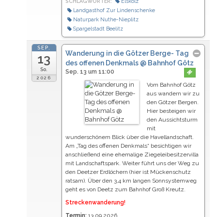
SCHLAGWÖRTER:
Elskolz
Landgasthof Zur Lindenschenke
Naturpark Nuthe-Nieplitz
Spargelstadt Beelitz
SEP.
Wanderung in die Götzer Berge- Tag
13
des offenen Denkmals
@ Bahnhof Götz
So.
Sep. 13 um 11:00
2026
Vom Bahnhof Götz
aus wandern wir zu
den Götzer Bergen.
Hier besteigen wir
den Aussichtsturm
mit
wunderschönem Blick über die Havellandschaft.
Am „Tag des offenen Denkmals“ besichtigen wir
anschließend eine ehemalige Ziegeleibesitzervilla
mit Landschaftspark. Weiter führt uns der Weg zu
den Deetzer Erdlöchern (hier ist Mückenschutz
ratsam). Über den 3,4 km langen Sonnsystemweg
geht es von Deetz zum Bahnhof Groß Kreutz.
Streckenwanderung!
Termin:
13.09.2026