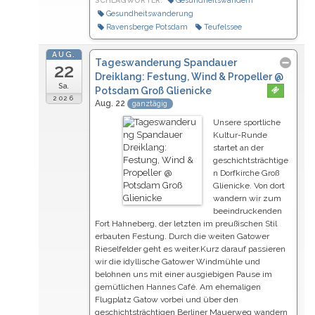
SCHLAGWÖRTER:
Gesundheitswandern
Gesundheitswanderung
Ravensberge Potsdam
Teufelssee
AUG.
Tageswanderung Spandauer
22
Dreiklang: Festung, Wind & Propeller
@
Sa.
Potsdam Groß Glienicke
2026
Aug. 22
ganztägig
Unsere sportliche
Kultur-Runde
startet an der
geschichtsträchtige
n Dorfkirche Groß
Glienicke. Von dort
wandern wir zum
beeindruckenden
Fort Hahneberg, der letzten im preußischen Stil
erbauten Festung. Durch die weiten Gatower
Rieselfelder geht es weiter.Kurz darauf passieren
wir die idyllische Gatower Windmühle
und
belohnen uns mit einer ausgiebigen Pause im
gemütlichen Hannes Café
. Am ehemaligen
Flugplatz Gatow vorbei und über den
geschichtsträchtigen Berliner Mauerweg wandern