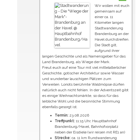
Wir wollen mit euch
gemeinsam auf
einer ca. 11
Kilometer langen
Stadtwanderung
Brandenburg an der
Havel durchstreifen.
Die Stadt gilt,
aufgrund ihrer
langen Geschichte und als Namensgeber für das
Land Brandenburg, als Wiege der Mark.
Freut euch auf eine Tour mit viel mittelalterlicher
Geschichte, gotischer Architektur sowie Wasser
und wunderbar lauschigen Plätzen zum
Verweilen. Loriots berühmte Waldmöpse dürfen
natürlich auch nicht fehlen. In der Adventszeit gibt
es einige Weihnachtsmärkte, so dass für das
leibliche Wohl und die besinnliche Stimmung
ebenfalls gesorgt ist.
Termin:
23.08.2026
Treffpunkt:
11:15 Uhr, Hauptbahnhof
Brandenburg/Havel, Bahnhofvorplatz
neben der Eisdiele (wir reisen mit RE1 an)
Strecke:
ca. 11 km Rundwanderung