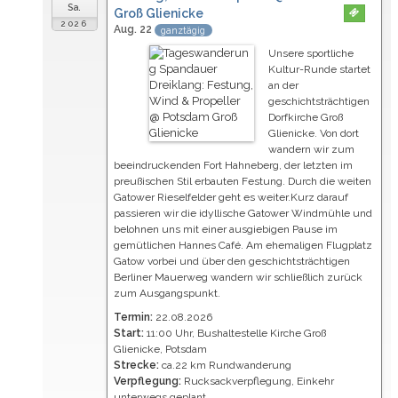
Sa.
Groß Glienicke
2026
Aug. 22
ganztägig
Unsere sportliche
Kultur-Runde startet
an der
geschichtsträchtigen
Dorfkirche Groß
Glienicke. Von dort
wandern wir zum
beeindruckenden Fort Hahneberg, der letzten im
preußischen Stil erbauten Festung. Durch die weiten
Gatower Rieselfelder geht es weiter.Kurz darauf
passieren wir die idyllische Gatower Windmühle
und
belohnen uns mit einer ausgiebigen Pause im
gemütlichen Hannes Café
. Am ehemaligen Flugplatz
Gatow vorbei und über den geschichtsträchtigen
Berliner Mauerweg wandern wir schließlich zurück
zum Ausgangspunkt.
Termin:
22.08.2026
Start:
11:00 Uhr, Bushaltestelle Kirche Groß
Glienicke, Potsdam
Strecke:
ca.22 km Rundwanderung
Verpflegung:
Rucksackverpflegung, Einkehr
unterwegs geplant