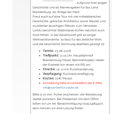
aufgrund ihrer langen
Geschichte und als Namensgeber für das Land
Brandenburg, als Wiege der Mark.
Freut euch auf eine Tour mit viel mittelalterlicher
Geschichte, gotischer Architektur sowie Wasser und
wunderbar lauschigen Plätzen zum Verweilen.
Loriots berühmte Waldmöpse dürfen natürlich auch
nicht fehlen. In der Adventszeit gibt es einige
Weihnachtsmärkte, so dass für das leibliche Wohl
und die besinnliche Stimmung ebenfalls gesorgt ist.
Termin:
23.08.2026
Treffpunkt:
11:15 Uhr, Hauptbahnhof
Brandenburg/Havel, Bahnhofvorplatz neben
der Eisdiele (wir reisen mit RE1 an)
Strecke:
ca. 11 km Rundwanderung
Verpflegung:
Rucksackverpflegung
Kosten:
10€/Person
Anmeldung bitte ausschließlich per E-Mail:
info@wanderkonzepte.de
Bitte 5-10 min. früher erscheinen, die Wanderung
startet pünktlich. Bei Problemen mit dem ÖPNV
bitten wir um tel. Banachrichtigung (015124184310),
dann können wir eine Lösung finden.