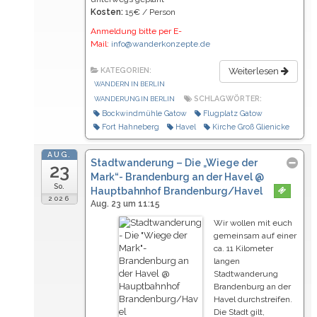
Kosten:
15€ / Person
Anmeldung bitte per E-
Mail:
info@wanderkonzepte.de
KATEGORIEN:
Weiterlesen
WANDERN IN BERLIN
SCHLAGWÖRTER:
WANDERUNG IN BERLIN
Bockwindmühle Gatow
Flugplatz Gatow
Fort Hahneberg
Havel
Kirche Groß Glienicke
AUG.
Stadtwanderung – Die „Wiege der
23
Mark“- Brandenburg an der Havel
@
So.
Hauptbahnhof Brandenburg/Havel
2026
Aug. 23 um 11:15
Wir wollen mit euch
gemeinsam auf einer
ca. 11 Kilometer
langen
Stadtwanderung
Brandenburg an der
Havel durchstreifen.
Die Stadt gilt,