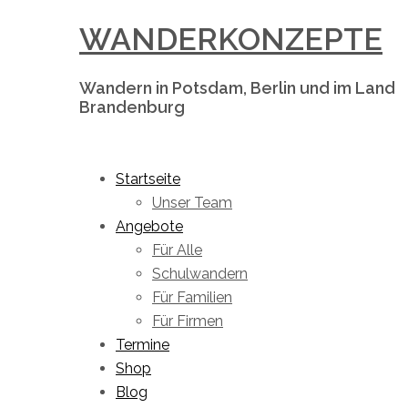
Skip
WANDERKONZEPTE
to
content
Wandern in Potsdam, Berlin und im Land
Brandenburg
Toggle
menu
Startseite
Unser Team
Angebote
Für Alle
Schulwandern
Für Familien
Für Firmen
Termine
Shop
Blog