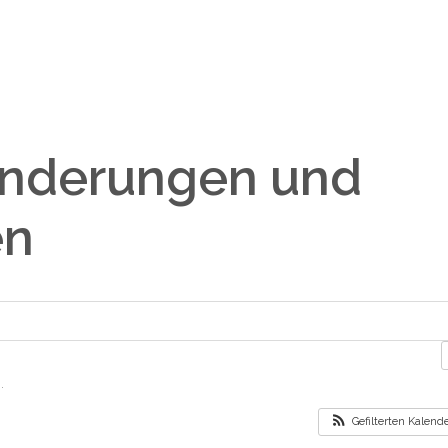
anderungen und
en
.
Gefilterten Kalen