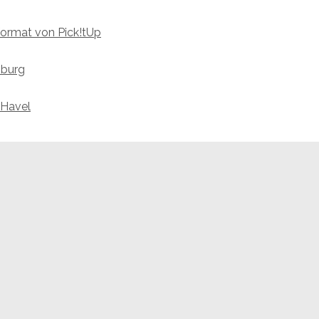
format von Pick!tUp
nburg
 Havel