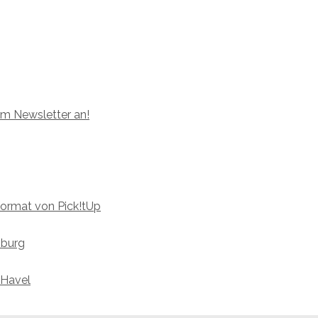
um Newsletter an!
format von Pick!tUp
nburg
 Havel