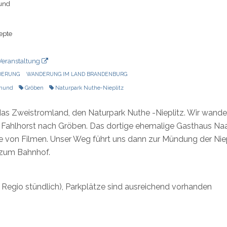
und
epte
0
Veranstaltung
DERUNG
WANDERUNG IM LAND BRANDENBURG
rmund
Gröben
Naturpark Nuthe-Nieplitz
das Zweistromland, den Naturpark Nuthe -Nieplitz. Wir wande
r Fahlhorst nach Gröben. Das dortige ehemalige Gasthaus Naa
 von Filmen. Unser Weg führt uns dann zur Mündung der Niepl
 zum Bahnhof.
Regio stündlich), Parkplätze sind ausreichend vorhanden