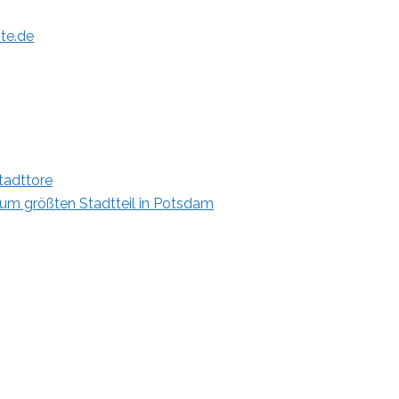
te.de
tadttore
m größten Stadtteil in Potsdam