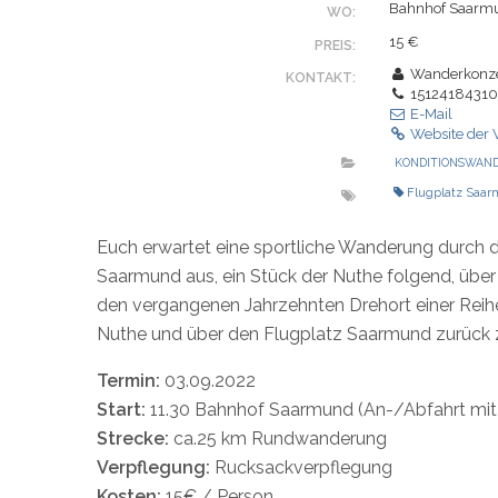
Bahnhof Saarm
WO:
15 €
PREIS:
Wanderkonz
KONTAKT:
1512418431
E-Mail
Website der 
KONDITIONSWAN
Flugplatz Saa
Euch erwartet eine sportliche Wanderung durch 
Saarmund aus, ein Stück der Nuthe folgend, übe
den vergangenen Jahrzehnten Drehort einer Reihe
Nuthe und über den Flugplatz Saarmund zurück
Termin:
03.09.2022
Start:
11.30 Bahnhof Saarmund (An-/Abfahrt mit 
Strecke:
ca.25 km Rundwanderung
Verpflegung:
Rucksackverpflegung
Kosten:
15€ / Person