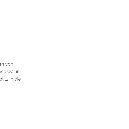
rn von
se war in
itz in die