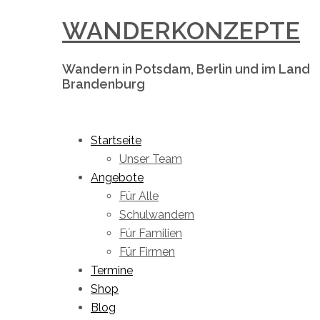
Skip
WANDERKONZEPTE
to
content
Wandern in Potsdam, Berlin und im Land
Brandenburg
Toggle
menu
Startseite
Unser Team
Angebote
Für Alle
Schulwandern
Für Familien
Für Firmen
Termine
Shop
Blog