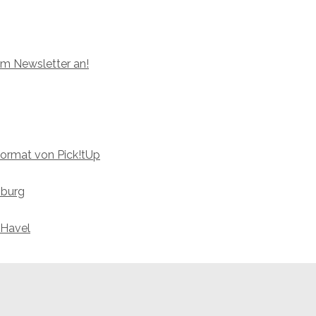
um Newsletter an!
format von Pick!tUp
nburg
 Havel