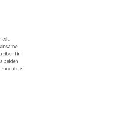
keit,
meinsame
reiber Tini
ys beiden
 möchte, ist