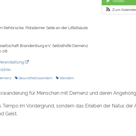
Tickets
Zum Kalender
 Rehbrücke, Potsdamer Seite an der Litfaßsäule
sellschaft Brandenburg e.V. Selbsthilfe Demenz
0 08
Veranstaltung
NDERN
Demenz
Gesundheitswandern
Wandern
itswanderung für Menschen mit Demenz und deren Angehörig
s Tempo im Vordergrund, sondern das Erleben der Natur, der
d Geist.