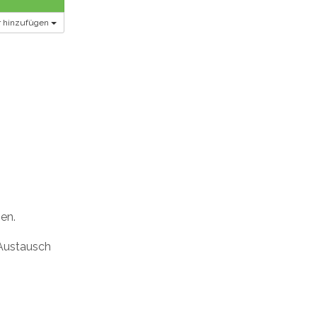
 hinzufügen
en.
 Austausch